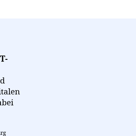
T-
nd
italen
abei
urg