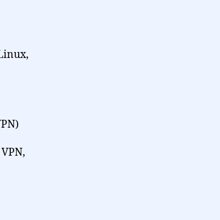
Linux,
VPN)
, VPN,