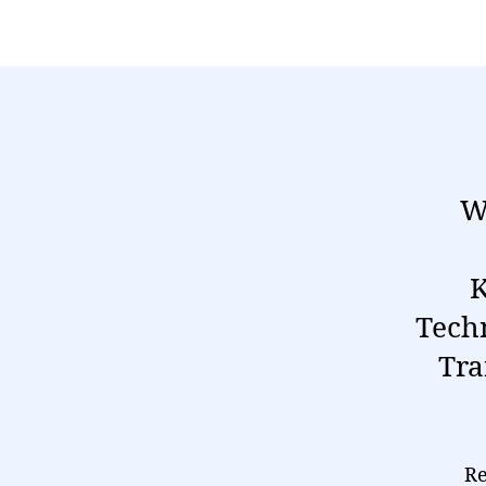
W
K
Techn
Tra
Re