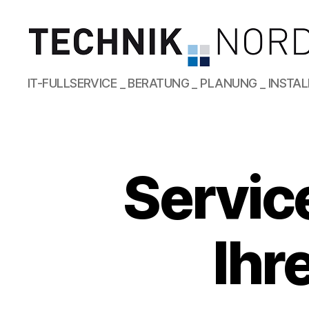
Red
IT-FULLSERVICE _ BERATUNG _ PLANUNG _ INSTAL
TECHNIK
NORD
e.K.
Servic
Ihr