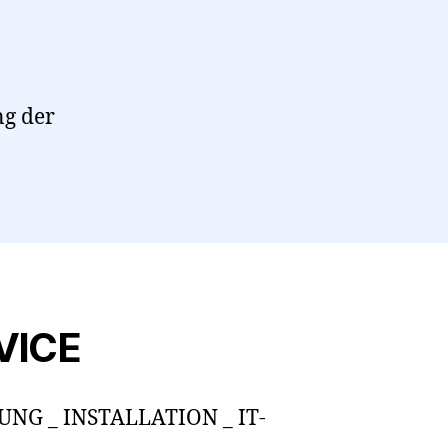
g der
VICE
NG _ INSTALLATION _ IT-